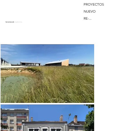
PROYECTOS
NUEVO
RE-...
herardacost
arquitectos