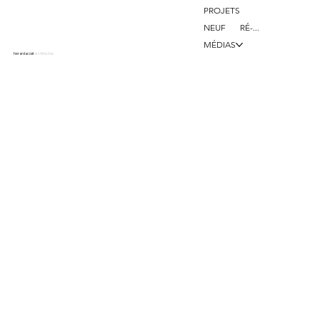
PROJETS
NEUF
RÉ-...
MÉDIAS
herardacost
architectes