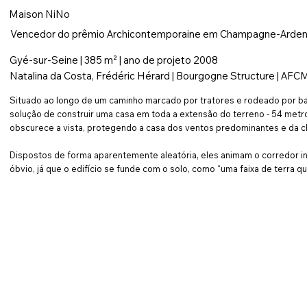
Maison
NiNo
Vencedor do prêmio Archicontemporaine em Champagne-Arde
Gyé-sur-Seine | 385 m² | ano de projeto 2008
Natalina da Costa, Frédéric Hérard | Bourgogne Structure | AFCM |
Situado ao longo de um caminho marcado por tratores e rodeado por barra
solução de construir uma casa em toda a extensão do terreno - 54 metro
obscurece a vista, protegendo a casa dos ventos predominantes e da ch
Dispostos de forma aparentemente aleatória, eles animam o corredor int
óbvio, já que o edifício se funde com o solo, como “uma faixa de terra 