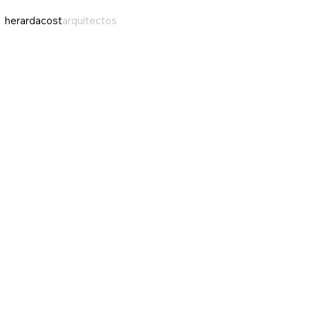
herardacost
arquitectos