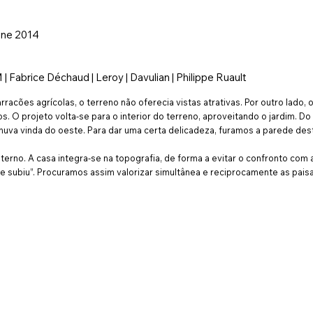
nne 2014
 Fabrice Déchaud | Leroy | Davulian | Philippe Ruault
cões agrícolas, o terreno não oferecia vistas atrativas. Por outro lado, o
s. O projeto volta-se para o interior do terreno, aproveitando o jardim. 
uva vinda do oeste. Para dar uma certa delicadeza, furamos a parede des
erno. A casa integra-se na topografia, de forma a evitar o confronto com 
que subiu”. Procuramos assim valorizar simultânea e reciprocamente as paisa