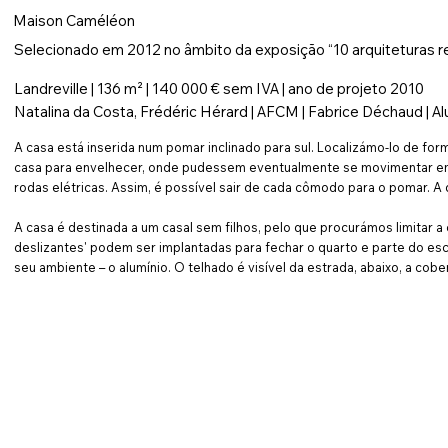
Maison Caméléon
Selecionado em 2012 no âmbito da exposição “10 arquiteturas
Landreville | 136 m² | 140 000 € sem IVA
| ano de projeto 2010
Natalina da Costa, Frédéric Hérard | AFCM | Fabrice Déchaud | Al
A casa está inserida num pomar inclinado para sul. Localizámo-lo de fo
casa para envelhecer, onde pudessem eventualmente se movimentar em c
rodas elétricas. Assim, é possível sair de cada cômodo para o pomar. A 
A casa é destinada a um casal sem filhos, pelo que procurámos limita
deslizantes' podem ser implantadas para fechar o quarto e parte do esc
seu ambiente – o alumínio. O telhado é visível da estrada, abaixo, a co