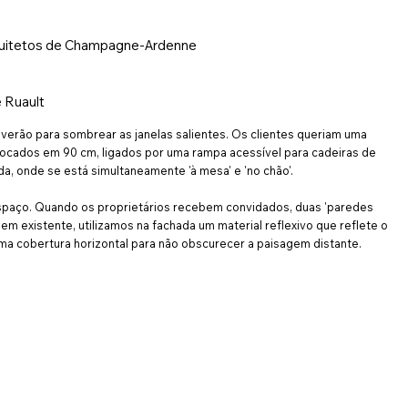
rquitetos de Champagne-Ardenne
e Ruault
 verão para sombrear as janelas salientes. Os clientes queriam uma
locados em 90 cm, ligados por uma rampa acessível para cadeiras de
da, onde se está simultaneamente 'à mesa' e 'no chão'.
 espaço. Quando os proprietários recebem convidados, duas 'paredes
m existente, utilizamos na fachada um material reflexivo que reflete o
 uma cobertura horizontal para não obscurecer a paisagem distante.