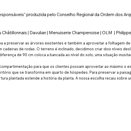
 responsáveis” produzida pelo Conselho Regional da Ordem dos A
u Châtillonnais | Davulian | Menuiserie Champenoise | OLM | Philipp
rma a preservar as árvores existentes e também a aproveitar a folhagem de
adeiras de rodas. O terreno é inclinado, decidimos criar dois níveis des
diferença de 90 cm coloca a bancada ao nível do solo, uma situação inusita
r a compartimentação para que os clientes possam aproveitar ao máximo o
ritório que se transforma em quarto de hóspedes. Para preservar a paisage
bertura plantada estende a história da planta. A nossa escolha recaiu sobre